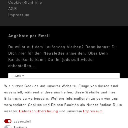
Cookie-Richtlinie
AGB
Impressum
Angebote per Email
Du willst auf dem Laufenden bleiben? Dann kannst Du
Dich hier für den Newsletter anmelden. Über Dein
Kundenkonto kannt Du ihn jederzeit wieder
abbestellen...
Newsletter
E-Mail **
Honig
Wir nutzen Cookies auf unserer Website. Einige von diesen sind
Hiermit bestätige ich, dass ich die
Daten­schutz­erklärung
essenziell, während andere uns helfen, diese Website und Ihre
gelesen habe. Meine Einwilligung kann ich jederzeit
Erfahrung zu verbessern. Weitere Informationen zu den von uns
widerrufen.**
verwendeten Cookies und Deinen Rechten als Nutzer findest Du in
unserer
Daten­schutz­erklärung
und unserem
Impressum
.
Abonnieren
Essenziell
Statistik