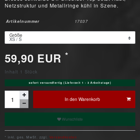
Netzstruktur und Metallringe kühl in Szene.
Artikelnummer
17037
Größe
*
59,90 EUR
Inhalt
1
Stück
sofort versandfertig (Lieferzeit 1 - 3 Arbeitstage)
In den Warenkorb
Wunschliste
* inkl. ges. MwSt. zzgl.
Versandkosten