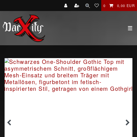
0
0,00 EUR
☰