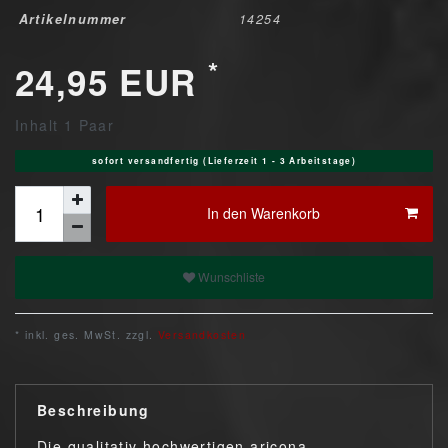
Artikelnummer
14254
*
24,95 EUR
Inhalt
1
Paar
sofort versandfertig (Lieferzeit 1 - 3 Arbeitstage)
In den Warenkorb
Wunschliste
* inkl. ges. MwSt. zzgl.
Versandkosten
Beschreibung
Die qualitativ hochwertigen aricona