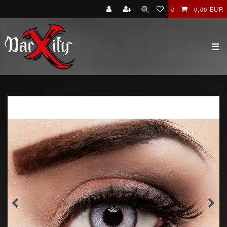
0
0,00 EUR
☰