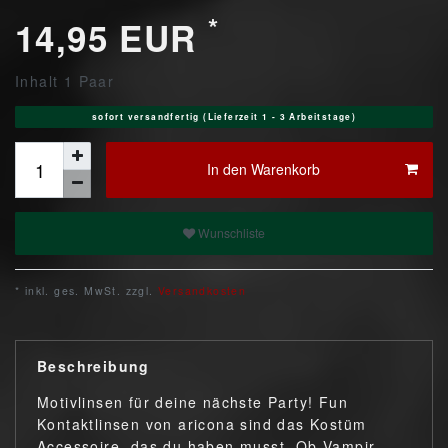
*
14,95 EUR
Inhalt
1
Paar
sofort versandfertig (Lieferzeit 1 - 3 Arbeitstage)
In den Warenkorb
Wunschliste
* inkl. ges. MwSt. zzgl.
Versandkosten
Beschreibung
Motivlinsen für deine nächste Party! Fun
Kontaktlinsen von aricona sind das Kostüm
Accessoire, das du haben musst. Ob Vampir,