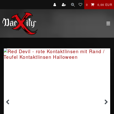
0
0,00 EUR
☰