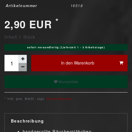
Artikelnummer
16518
*
2,90 EUR
Inhalt
1
Stück
sofort versandfertig (Lieferzeit 1 - 3 Arbeitstage)
In den Warenkorb
Wunschliste
* inkl. ges. MwSt. zzgl.
Versandkosten
Beschreibung
handgerollte Räucherstäbchen