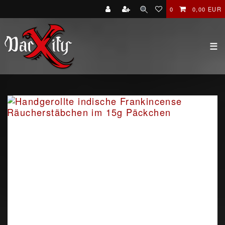
0
0,00 EUR
☰