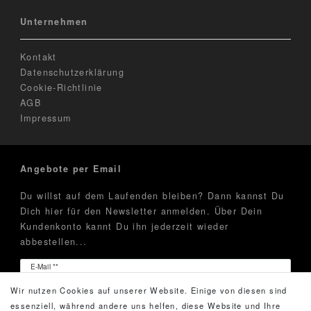
Unternehmen
Kontakt
Datenschutzerklärung
Cookie-Richtlinie
AGB
Impressum
Angebote per Email
Du willst auf dem Laufenden bleiben? Dann kannst Du
Dich hier für den Newsletter anmelden. Über Dein
Kundenkonto kannt Du ihn jederzeit wieder
abbestellen...
Newsletter
E-Mail **
Honig
Wir nutzen Cookies auf unserer Website. Einige von diesen sind
Hiermit bestätige ich, dass ich die
Daten­schutz­erklärung
essenziell, während andere uns helfen, diese Website und Ihre