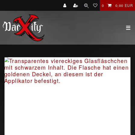
0
0,00 EUR
☰