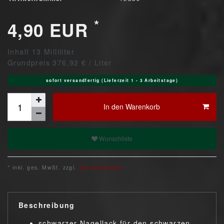
*
4,90 EUR
Inhalt
13
Milliliter
Grundpreis
376,92 € / Liter
sofort versandfertig (Lieferzeit 1 - 3 Arbeitstage)
In den Warenkorb
Wunschliste
* inkl. ges. MwSt. zzgl.
Versandkosten
Beschreibung
schwarzer Nagellack für den schwarzen