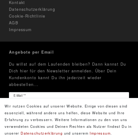
Kontakt
Datenschutzerklärung
Cookie-Richtlinie
AGB
Impressum
Angebote per Email
Du willst auf dem Laufenden bleiben? Dann kannst Du
Dich hier für den Newsletter anmelden. Über Dein
Kundenkonto kannt Du ihn jederzeit wieder
abbestellen...
Newsletter
E-Mail **
Honig
Wir nutzen Cookies auf unserer Website. Einige von diesen sind
Hiermit bestätige ich, dass ich die
Daten­schutz­erklärung
essenziell, während andere uns helfen, diese Website und Ihre
gelesen habe. Meine Einwilligung kann ich jederzeit
Erfahrung zu verbessern. Weitere Informationen zu den von uns
widerrufen.**
verwendeten Cookies und Deinen Rechten als Nutzer findest Du in
unserer
Daten­schutz­erklärung
und unserem
Impressum
.