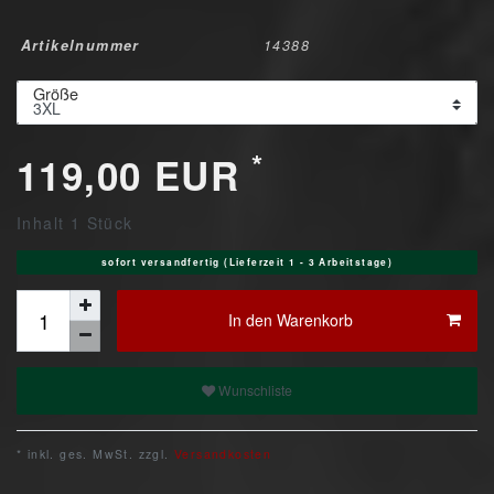
Artikelnummer
14388
Größe
*
119,00 EUR
Inhalt
1
Stück
sofort versandfertig (Lieferzeit 1 - 3 Arbeitstage)
In den Warenkorb
Wunschliste
* inkl. ges. MwSt. zzgl.
Versandkosten