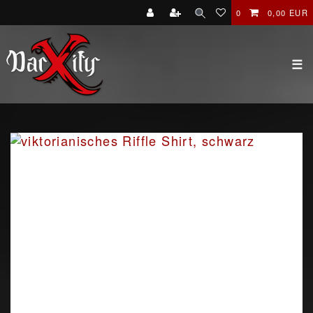
0
0,00 EUR
☰