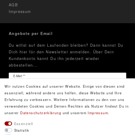
AGB
Impressum
Angebote per Email
Du willst auf dem Laufenden bleiben? Dann kannst Du
Dich hier für den Newsletter anmelden. Über Dein
Kundenkonto kannt Du ihn jederzeit wieder
abbestellen...
Newsletter
E-Mail **
Honig
Wir nutzen Cookies auf unserer Website. Einige von diesen sind
Hiermit bestätige ich, dass ich die
Daten­schutz­erklärung
essenziell, während andere uns helfen, diese Website und Ihre
gelesen habe. Meine Einwilligung kann ich jederzeit
Erfahrung zu verbessern. Weitere Informationen zu den von uns
widerrufen.**
verwendeten Cookies und Deinen Rechten als Nutzer findest Du in
unserer
Daten­schutz­erklärung
und unserem
Impressum
.
Abonnieren
Essenziell
Statistik
** Hierbei handelt es sich um ein Pflichtfeld.