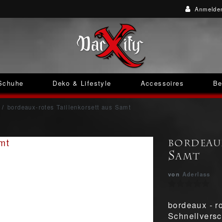
Anmelde
Schuhe
Deko & Lifestyle
Accessoires
Be
bordeaux-rotes Taillenkorsett aus Samt
bordeau
Samt
von
Aderlass
bordeaux - r
Schnellversc