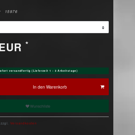
r
15976
*
 EUR
ofort versandfertig (Lieferzeit 1 - 3 Arbeitstage)
In den Warenkorb
Wunschliste
 zzgl.
Versandkosten