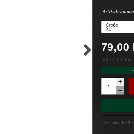
Artikelnumme
Größe
79,00
Inhalt
1
Stück
s
* inkl. ges. MwSt.