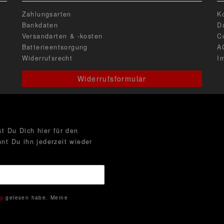
Zahlungsarten
K
Bankdaten
D
Versandarten & -kosten
C
Batterieentsorgung
A
Widerrufsrecht
I
Widerrufsformular
t Du Dich hier für den
nt Du ihn jederzeit wieder
ng
gelesen habe. Meine