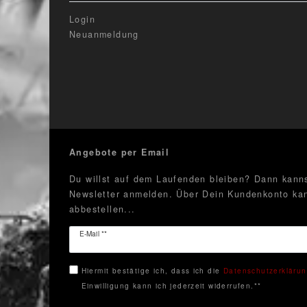
Login
Neuanmeldung
Angebote per Email
Du willst auf dem Laufenden bleiben? Dann kanns
Newsletter anmelden. Über Dein Kundenkonto kan
abbestellen...
Newsletter
E-Mail **
Honig
Hiermit bestätige ich, dass ich die
Daten­schutz­erkläru
Einwilligung kann ich jederzeit widerrufen.**