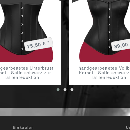
75,50 € *
89,00 
gearbeitetes Unterbrust
handgearbeitetes Vollb
sett, Satin schwarz zur
Korsett, Satin schwarz
Taillenreduktion
Taillenreduktion
Einkaufen
U