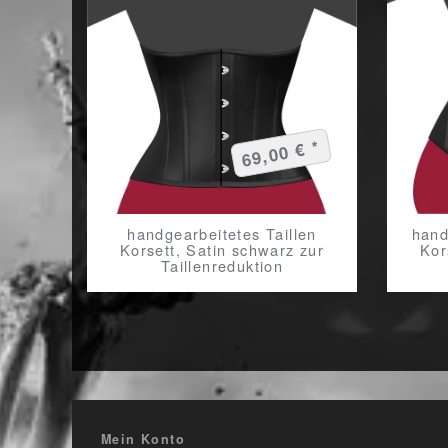
69,00 € *
handgearbeitetes Taillen
hand
Korsett, Satin schwarz zur
Kor
Taillenreduktion
Mein Konto