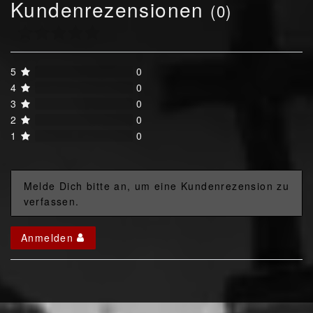
Kundenrezensionen
(0)
5
0
4
0
3
0
2
0
1
0
Melde Dich bitte an, um eine Kundenrezension zu
verfassen.
Anmelden