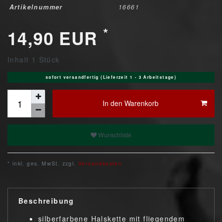
Artikelnummer
16661
*
14,90 EUR
Inhalt
1
Stück
sofort versandfertig (Lieferzeit 1 - 3 Arbeitstage)
In den Warenkorb
Wunschliste
* inkl. ges. MwSt. zzgl.
Versandkosten
Beschreibung
silberfarbene Halskette mit fliegendem