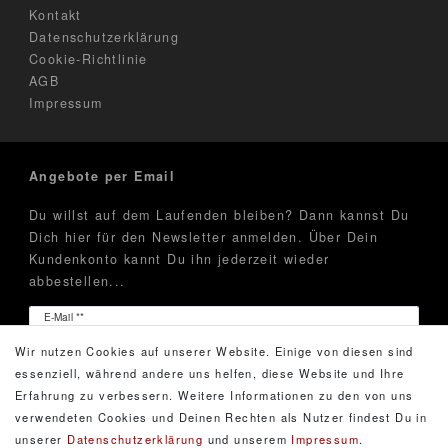
Kontakt
Datenschutzerklärung
Cookie-Richtlinie
AGB
Impressum
Angebote per Email
Du willst auf dem Laufenden bleiben? Dann kannst Du
Dich hier für den Newsletter anmelden. Über Dein
Kundenkonto kannt Du ihn jederzeit wieder
abbestellen...
Newsletter
E-Mail **
Honig
Wir nutzen Cookies auf unserer Website. Einige von diesen sind
Hiermit bestätige ich, dass ich die
Daten­schutz­erklärung
essenziell, während andere uns helfen, diese Website und Ihre
gelesen habe. Meine Einwilligung kann ich jederzeit
Erfahrung zu verbessern. Weitere Informationen zu den von uns
widerrufen.**
verwendeten Cookies und Deinen Rechten als Nutzer findest Du in
unserer
Daten­schutz­erklärung
und unserem
Impressum
.