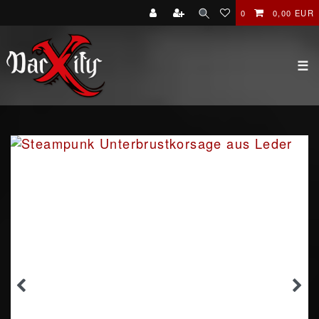
0
0,00 EUR
☰