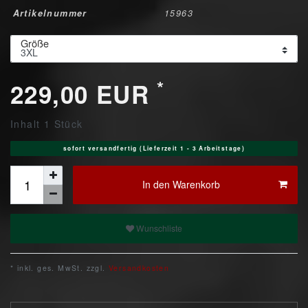
Artikelnummer
15963
Größe
*
229,00 EUR
Inhalt
1
Stück
sofort versandfertig (Lieferzeit 1 - 3 Arbeitstage)
In den Warenkorb
Wunschliste
* inkl. ges. MwSt. zzgl.
Versandkosten