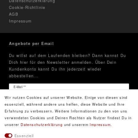
Datenschutzerklärung
Cookie-Richtlinie
AGB
Impressum
Angebote per Email
Du willst auf dem Laufenden bleiben? Dann kannst Du
Dich hier für den Newsletter anmelden. Über Dein
Kundenkonto kannt Du ihn jederzeit wieder
abbestellen...
Newsletter
E-Mail **
Honig
Wir nutzen Cookies auf unserer Website. Einige von diesen sind
Hiermit bestätige ich, dass ich die
Daten­schutz­erklärung
essenziell, während andere uns helfen, diese Website und Ihre
gelesen habe. Meine Einwilligung kann ich jederzeit
Erfahrung zu verbessern. Weitere Informationen zu den von uns
widerrufen.**
verwendeten Cookies und Deinen Rechten als Nutzer findest Du in
unserer
Daten­schutz­erklärung
und unserem
Impressum
.
Abonnieren
Essenziell