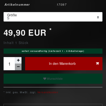
Artikelnummer
17097
Größe
*
49,90 EUR
Inhalt
1
Stück
sofort versandfertig (Lieferzeit 1 - 3 Arbeitstage)
In den Warenkorb
Wunschliste
* inkl. ges. MwSt. zzgl.
Versandkosten