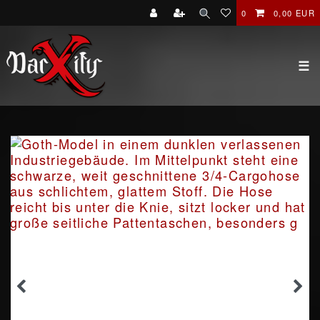
0
0,00 EUR
☰