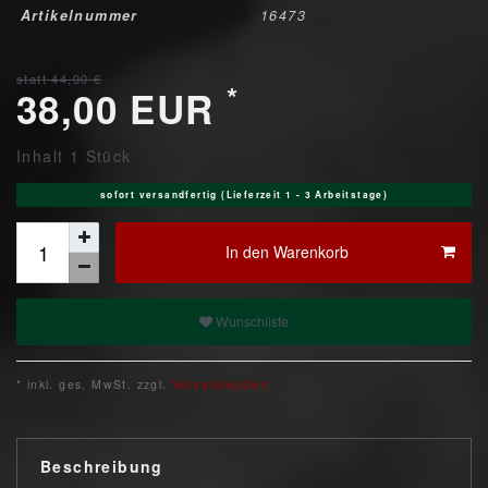
Artikelnummer
16473
statt 44,90 €
*
38,00 EUR
Inhalt
1
Stück
sofort versandfertig (Lieferzeit 1 - 3 Arbeitstage)
In den Warenkorb
Wunschliste
* inkl. ges. MwSt. zzgl.
Versandkosten
Beschreibung