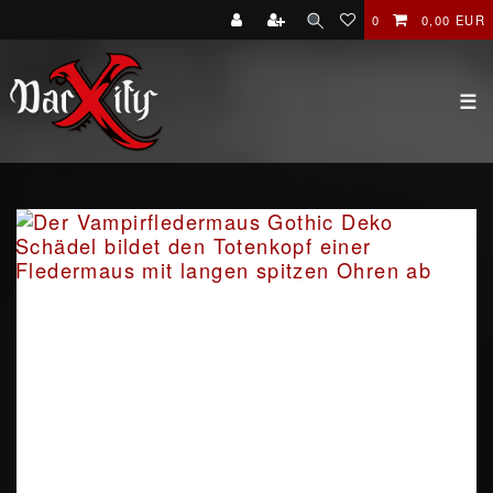
0
0,00 EUR
☰