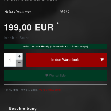
Artikelnummer
16610
*
199,00 EUR
Inhalt
1
Stück
sofort versandfertig (Lieferzeit 1 - 3 Arbeitstage)
In den Warenkorb
Wunschliste
* inkl. ges. MwSt. zzgl.
Versandkosten
Beschreibung