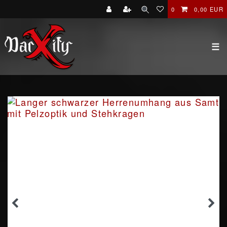
0
0,00 EUR
☰