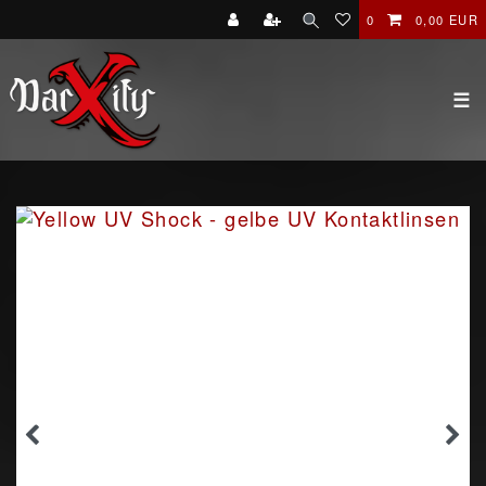
0
0,00 EUR
☰