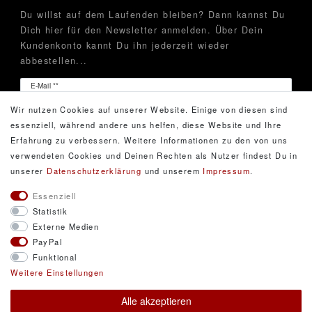
Du willst auf dem Laufenden bleiben? Dann kannst Du
Dich hier für den Newsletter anmelden. Über Dein
Kundenkonto kannt Du ihn jederzeit wieder
abbestellen...
Newsletter
E-Mail **
Honig
Wir nutzen Cookies auf unserer Website. Einige von diesen sind
Hiermit bestätige ich, dass ich die
Daten­schutz­erklärung
essenziell, während andere uns helfen, diese Website und Ihre
gelesen habe. Meine Einwilligung kann ich jederzeit
Erfahrung zu verbessern. Weitere Informationen zu den von uns
widerrufen.**
verwendeten Cookies und Deinen Rechten als Nutzer findest Du in
unserer
Daten­schutz­erklärung
und unserem
Impressum
.
Abonnieren
Essenziell
Statistik
** Hierbei handelt es sich um ein Pflichtfeld.
Externe Medien
PayPal
Funktional
© Copyright 2026 DarXity GbR. Gestaltung, Design
Weitere Einstellungen
und Style durch DarXity GbR. Alle Rechte
Alle akzeptieren
vorbehalten.