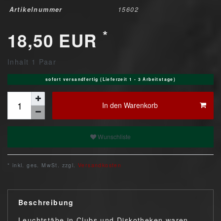
Artikelnummer
15602
*
18,50 EUR
Inhalt
1
Paar
sofort versandfertig (Lieferzeit 1 - 3 Arbeitstage)
In den Warenkorb
Wunschliste
* inkl. ges. MwSt. zzgl.
Versandkosten
Beschreibung
Leuchtstäbe in Clubs und Diskotheken waren