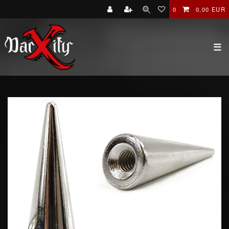
0
0,00 EUR
☰