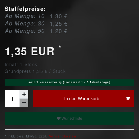
Staffelpreise:
Ab Menge: 10
1,30 €
Ab Menge: 30
1,25 €
Ab Menge: 50
1,20 €
*
1,35 EUR
Inhalt
1
Stück
Grundpreis
1,35 € / Stück
sofort versandfertig (Lieferzeit 1 - 3 Arbeitstage)
In den Warenkorb
Wunschliste
* inkl. ges. MwSt. zzgl.
Versandkosten