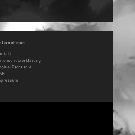
nternehmen
ontakt
atenschutzerklärung
ookie-Richtlinie
GB
mpressum