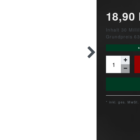
18,90
Inhalt
30
Milli
Grundpreis
63
s
* inkl. ges. MwSt.