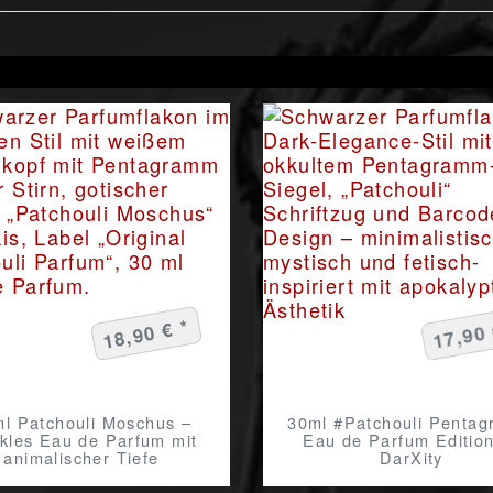
18,90 € *
17,90 
l Patchouli Moschus –
30ml #Patchouli Penta
kles Eau de Parfum mit
Eau de Parfum Editio
animalischer Tiefe
DarXity