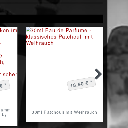
18,90 € *
€ *
gramm
30ml Patchouli mit Weihrauch
n by
Dark