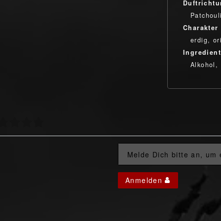
Duftricht
Patchoul
Charakter
erdig, or
Ingredien
Alkohol,
Melde Dich bitte an, um
Anmelden