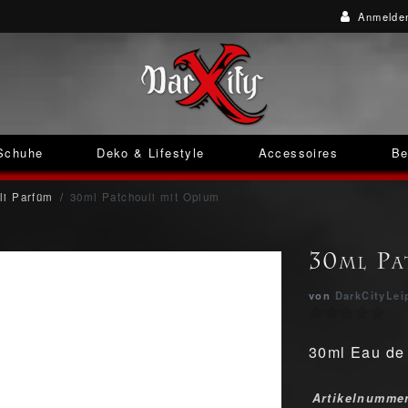
Anmelde
Schuhe
Deko & Lifestyle
Accessoires
Be
li Parfüm
30ml Patchouli mit Opium
30ml Pa
von
DarkCityLei
30ml Eau de 
Artikelnumme