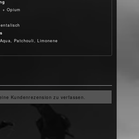
ung
i + Opium
ientalisch
ts
 Aqua, Patchouli, Limonene
 eine Kundenrezension zu verfassen.