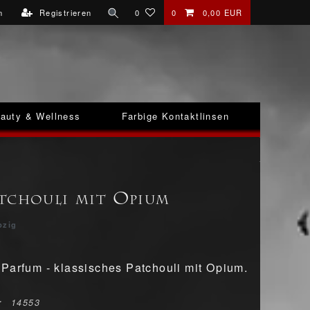
n
Registrieren
0
0
0,00 EUR
auty & Wellness
Farbige Kontaktlinsen
tchouli mit Opium
pzig
Parfum - klassisches Patchouli mit Opium.
r
14553