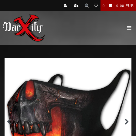
0
0,00 EUR
☰