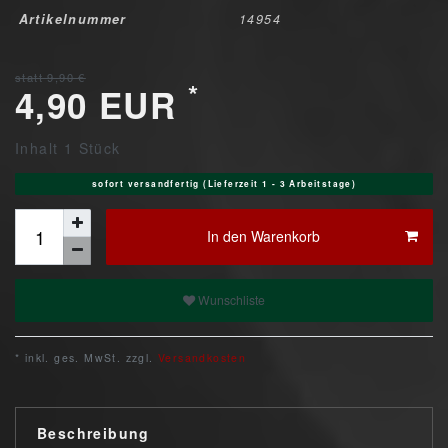
Artikelnummer
14954
statt 9,90 €
*
4,90 EUR
Inhalt
1
Stück
sofort versandfertig (Lieferzeit 1 - 3 Arbeitstage)
In den Warenkorb
Wunschliste
* inkl. ges. MwSt. zzgl.
Versandkosten
Beschreibung