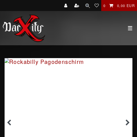
0
0,00 EUR
☰