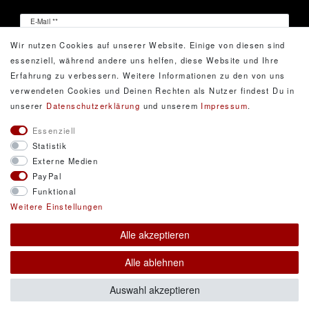
Newsletter
E-Mail **
Honig
Wir nutzen Cookies auf unserer Website. Einige von diesen sind
Hiermit bestätige ich, dass ich die
Daten­schutz­erklärung
essenziell, während andere uns helfen, diese Website und Ihre
gelesen habe. Meine Einwilligung kann ich jederzeit
Erfahrung zu verbessern. Weitere Informationen zu den von uns
widerrufen.**
verwendeten Cookies und Deinen Rechten als Nutzer findest Du in
unserer
Daten­schutz­erklärung
und unserem
Impressum
.
Abonnieren
Essenziell
Statistik
** Hierbei handelt es sich um ein Pflichtfeld.
Externe Medien
PayPal
Funktional
© Copyright 2026 DarXity GbR. Gestaltung, Design
Weitere Einstellungen
und Style durch DarXity GbR. Alle Rechte
Alle akzeptieren
vorbehalten.
Alle Preise inklusive gesetzlicher Mehrwertsteuer und
Alle ablehnen
zuzüglich Versandkosten. * Pflichtfeld
Auswahl akzeptieren