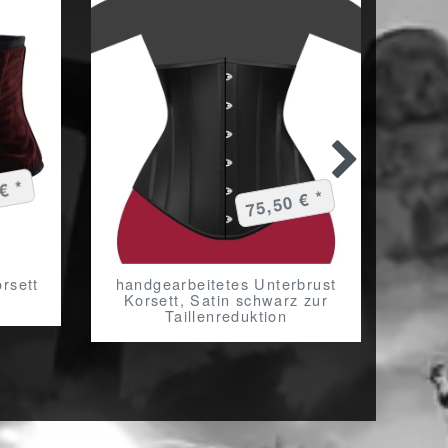
€ *
75,50 € *
rsett
handgearbeitetes Unterbrust
Str
Korsett, Satin schwarz zur
Taillenreduktion