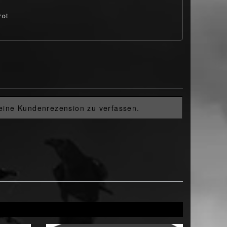
rot
 eine Kundenrezension zu verfassen.