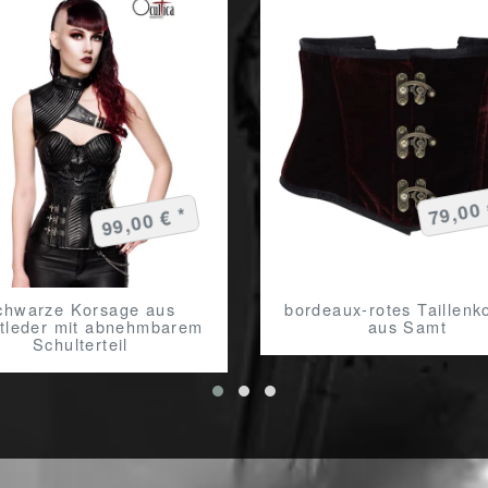
79,00 
99,00 € *
chwarze Korsage aus
bordeaux-rotes Taillenko
tleder mit abnehmbarem
aus Samt
Schulterteil