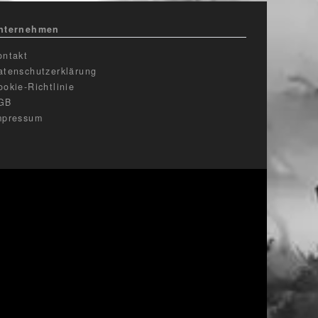
nternehmen
ontakt
atenschutzerklärung
ookie-Richtlinie
GB
mpressum