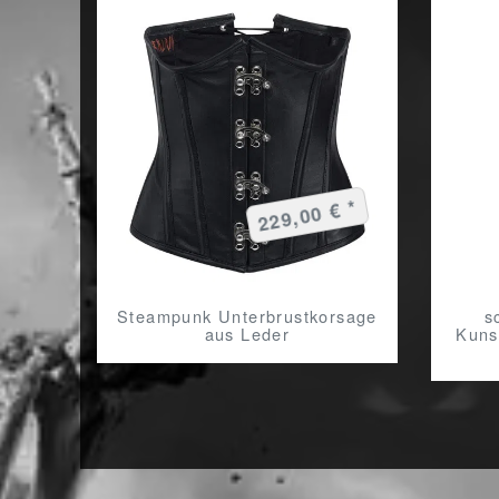
229,00 € *
Steampunk Unterbrustkorsage
s
aus Leder
Kuns