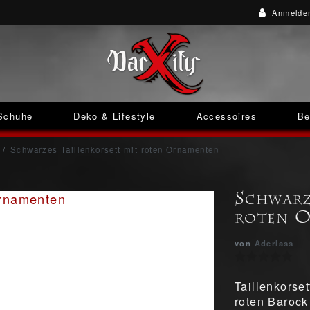
Anmelde
Schuhe
Deko & Lifestyle
Accessoires
Be
Schwarzes Taillenkorsett mit roten Ornamenten
Schwarz
roten 
von
Aderlass
Taillenkorse
roten Baroc