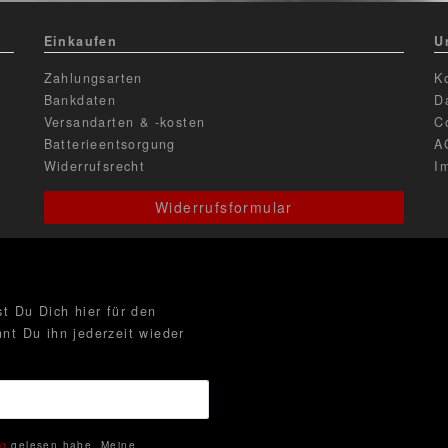
Einkaufen
U
Zahlungsarten
K
Bankdaten
D
Versandarten & -kosten
C
Batterieentsorgung
A
Widerrufsrecht
I
Widerrufsformular
t Du Dich hier für den
nt Du ihn jederzeit wieder
ng
gelesen habe. Meine