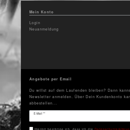
Mein Konto
Login
Neuanmeldung
Angebote per Email
Du willst auf dem Laufenden bleiben? Dann kanns
Newsletter anmelden. Über Dein Kundenkonto kan
abbestellen...
Newsletter
E-Mail **
Honig
Hiermit bestätige ich, dass ich die
Daten­schutz­erkläru