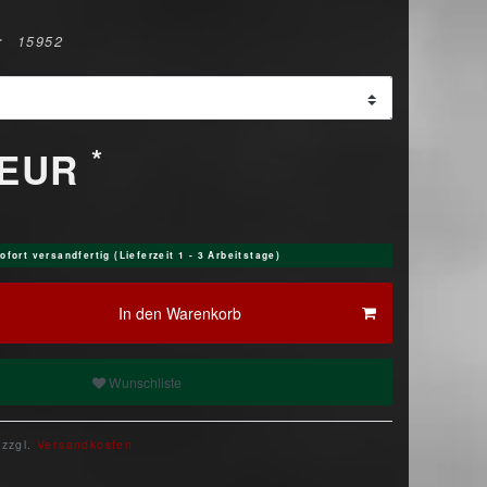
r
15952
*
 EUR
ofort versandfertig (Lieferzeit 1 - 3 Arbeitstage)
In den Warenkorb
Wunschliste
 zzgl.
Versandkosten