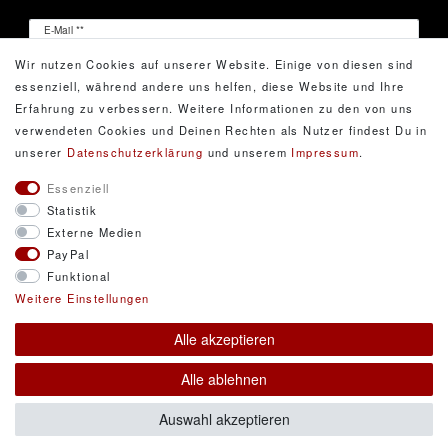
Newsletter
E-Mail **
Honig
Wir nutzen Cookies auf unserer Website. Einige von diesen sind
Hiermit bestätige ich, dass ich die
Daten­schutz­erklärung
essenziell, während andere uns helfen, diese Website und Ihre
gelesen habe. Meine Einwilligung kann ich jederzeit
Erfahrung zu verbessern. Weitere Informationen zu den von uns
widerrufen.**
verwendeten Cookies und Deinen Rechten als Nutzer findest Du in
unserer
Daten­schutz­erklärung
und unserem
Impressum
.
Abonnieren
Essenziell
Statistik
** Hierbei handelt es sich um ein Pflichtfeld.
Externe Medien
PayPal
Funktional
© Copyright 2026 DarXity GbR. Gestaltung, Design
Weitere Einstellungen
und Style durch DarXity GbR. Alle Rechte
Alle akzeptieren
vorbehalten.
Alle Preise inklusive gesetzlicher Mehrwertsteuer und
Alle ablehnen
zuzüglich Versandkosten. * Pflichtfeld
Auswahl akzeptieren