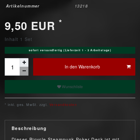
Artikelnummer
13218
*
9,50 EUR
Inhalt
1
Set
sofort versandfertig (Lieferzeit 1 - 3 Arbeitstage)
In den Warenkorb
Wunschliste
* inkl. ges. MwSt. zzgl.
Versandkosten
Beschreibung
Dieses Bicycle Steampunk Poker Deck ist mit