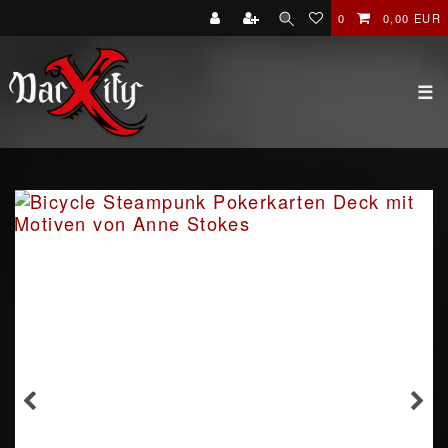
0
0,00 EUR
☰