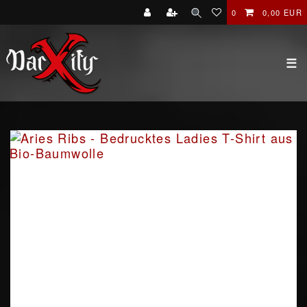
0
0,00 EUR
☰