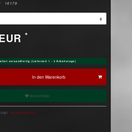
r
16179
*
 EUR
ofort versandfertig (Lieferzeit 1 - 3 Arbeitstage)
In den Warenkorb
Wunschliste
 zzgl.
Versandkosten