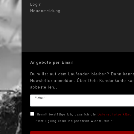
Login
Neuanmeldung
Angebote per Email
Du willst auf dem Laufenden bleiben? Dann kanns
Newsletter anmelden. Über Dein Kundenkonto kan
abbestellen...
Newsletter
E-Mail **
Honig
Hiermit bestätige ich, dass ich die
Daten­schutz­erkläru
Einwilligung kann ich jederzeit widerrufen.**