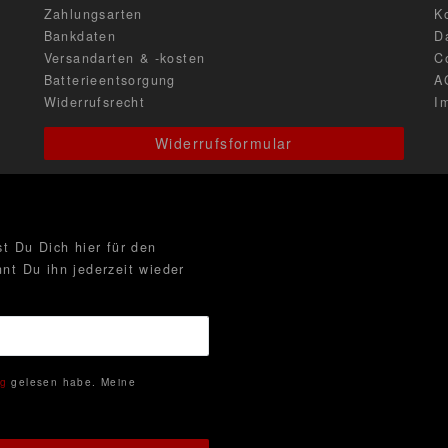
Zahlungsarten
K
Bankdaten
D
Versandarten & -kosten
C
Batterieentsorgung
A
Widerrufsrecht
I
Widerrufsformular
t Du Dich hier für den
nt Du ihn jederzeit wieder
ng
gelesen habe. Meine