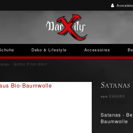
Anmelde
Schuhe
Deko & Lifestyle
Accessoires
Be
anas - Gothic Print-Shirt
Satanas
von
EASURE
Satanas - Be
Baumwolle