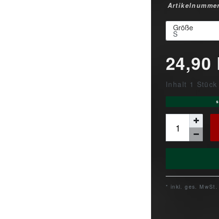
Artikelnumme
Größe
24,90
Inhalt
1
Stück
s
* inkl. ges. MwSt.