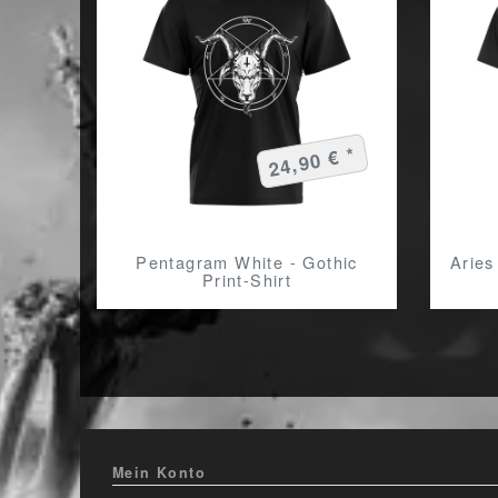
24,90 € *
Pentagram White - Gothic
Aries
Print-Shirt
Mein Konto