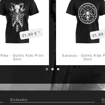
21,90 € *
21,90 
 Ribs - Gothic Kids Print-
Satanas - Gothic Kids P
Shirt
Shirt
Einkaufen
U