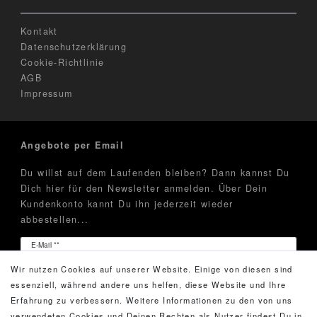
Kontakt
Datenschutzerklärung
Cookie-Richtlinie
AGB
Impressum
Angebote per Email
Du willst auf dem Laufenden bleiben? Dann kannst Du
Dich hier für den Newsletter anmelden. Über Dein
Kundenkonto kannt Du ihn jederzeit wieder
abbestellen...
Newsletter
E-Mail **
Honig
Wir nutzen Cookies auf unserer Website. Einige von diesen sind
Hiermit bestätige ich, dass ich die
Daten­schutz­erklärung
essenziell, während andere uns helfen, diese Website und Ihre
gelesen habe. Meine Einwilligung kann ich jederzeit
Erfahrung zu verbessern. Weitere Informationen zu den von uns
widerrufen.**
verwendeten Cookies und Deinen Rechten als Nutzer findest Du in