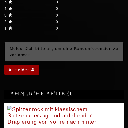
5
0
4
0
3
0
2
0
1
0
Melde Dich bitte an, um eine Kundenrezension zu
verfassen.
Anmelden
Ähnliche Artikel