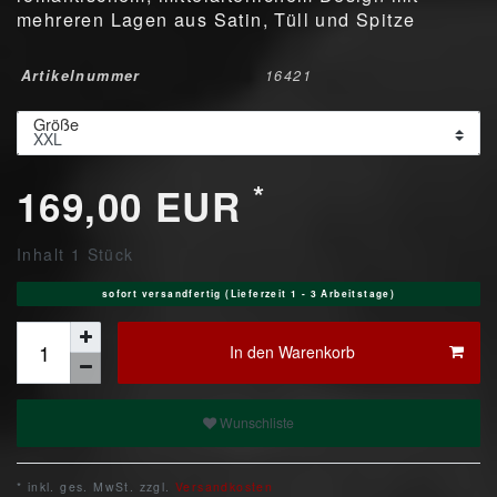
mehreren Lagen aus Satin, Tüll und Spitze
Artikelnummer
16421
Größe
*
169,00 EUR
Inhalt
1
Stück
sofort versandfertig (Lieferzeit 1 - 3 Arbeitstage)
In den Warenkorb
Wunschliste
* inkl. ges. MwSt. zzgl.
Versandkosten