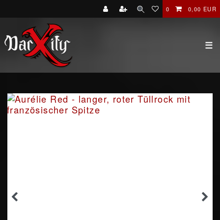
0
0,00 EUR
☰