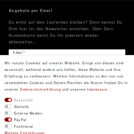
Angebote per Email
Du willst auf dem Laufenden bleiben? Dann kannst Du
Dich hier für den Newsletter anmelden. Über Dein
Kundenkonto kannt Du ihn jederzeit wieder
abbestellen...
Newsletter
E-Mail **
Honig
Wir nutzen Cookies auf unserer Website. Einige von diesen sind
Hiermit bestätige ich, dass ich die
Daten­schutz­erklärung
essenziell, während andere uns helfen, diese Website und Ihre
gelesen habe. Meine Einwilligung kann ich jederzeit
Erfahrung zu verbessern. Weitere Informationen zu den von uns
widerrufen.**
verwendeten Cookies und Deinen Rechten als Nutzer findest Du in
unserer
Daten­schutz­erklärung
und unserem
Impressum
.
Abonnieren
Essenziell
Statistik
** Hierbei handelt es sich um ein Pflichtfeld.
Externe Medien
PayPal
Funktional
© Copyright 2026 DarXity GbR. Gestaltung, Design
Weitere Einstellungen