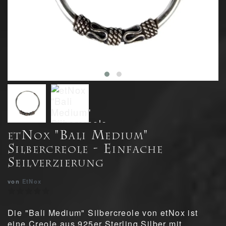
etNox "Bali Medium"
Silbercreole - Einfache
Seilverzierung
von
EtNox
Die "Bali Medium" Silbercreole von etNox ist
eine Creole aus 925er Sterling Silber mit