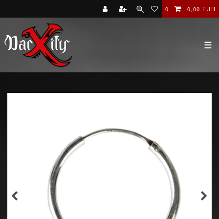
0
0,00 EUR
☰