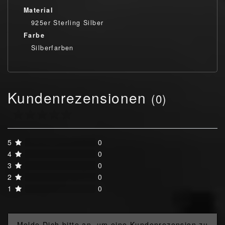
Material
925er Sterling Silber
Farbe
Silberfarben
Kundenrezensionen
(0)
5
0
4
0
3
0
2
0
1
0
Melde Dich bitte an, um eine Kundenrezension zu