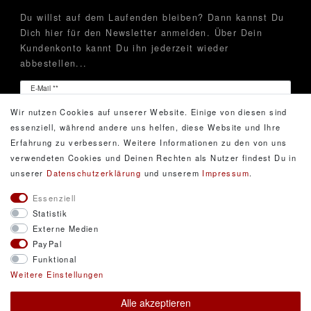
Du willst auf dem Laufenden bleiben? Dann kannst Du
Dich hier für den Newsletter anmelden. Über Dein
Kundenkonto kannt Du ihn jederzeit wieder
abbestellen...
Newsletter
E-Mail **
Honig
Wir nutzen Cookies auf unserer Website. Einige von diesen sind
Hiermit bestätige ich, dass ich die
Daten­schutz­erklärung
essenziell, während andere uns helfen, diese Website und Ihre
gelesen habe. Meine Einwilligung kann ich jederzeit
Erfahrung zu verbessern. Weitere Informationen zu den von uns
widerrufen.**
verwendeten Cookies und Deinen Rechten als Nutzer findest Du in
unserer
Daten­schutz­erklärung
und unserem
Impressum
.
Abonnieren
Essenziell
Statistik
** Hierbei handelt es sich um ein Pflichtfeld.
Externe Medien
PayPal
Funktional
© Copyright 2026 DarXity GbR. Gestaltung, Design
Weitere Einstellungen
und Style durch DarXity GbR. Alle Rechte
Alle akzeptieren
vorbehalten.