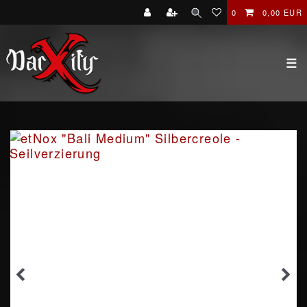
0
0,00 EUR
☰