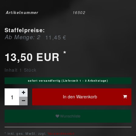
Artikelnummer
16502
Staffelpreise:
Ab Menge: 2
11,45 €
*
13,50 EUR
Inhalt
1
Stück
sofort versandfertig (Lieferzeit 1 - 3 Arbeitstage)
In den Warenkorb
Wunschliste
* inkl. ges. MwSt. zzgl.
Versandkosten