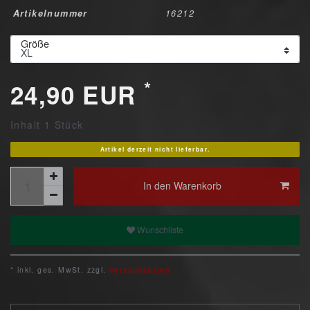
Artikelnummer
16212
Größe
*
24,90 EUR
Inhalt
1
Stück
Artikel derzeit nicht lieferbar.
In den Warenkorb
Wunschliste
* inkl. ges. MwSt. zzgl.
Versandkosten