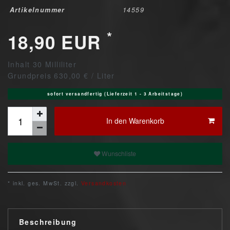
Artikelnummer
14559
*
18,90 EUR
Inhalt
30
Milliliter
Grundpreis
630,00 € / Liter
sofort versandfertig (Lieferzeit 1 - 3 Arbeitstage)
In den Warenkorb
Wunschliste
* inkl. ges. MwSt. zzgl.
Versandkosten
Beschreibung