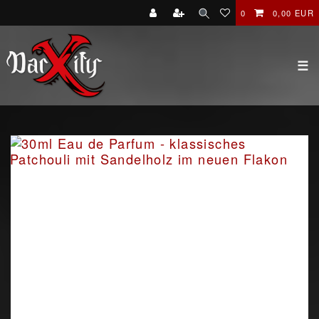
0
0,00 EUR
☰