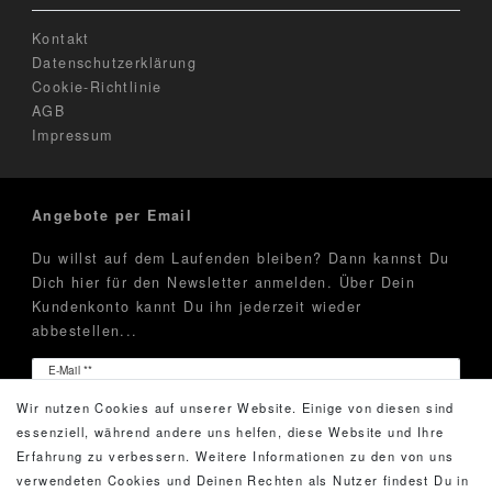
Kontakt
Datenschutzerklärung
Cookie-Richtlinie
AGB
Impressum
Angebote per Email
Du willst auf dem Laufenden bleiben? Dann kannst Du
Dich hier für den Newsletter anmelden. Über Dein
Kundenkonto kannt Du ihn jederzeit wieder
abbestellen...
Newsletter
E-Mail **
Honig
Wir nutzen Cookies auf unserer Website. Einige von diesen sind
Hiermit bestätige ich, dass ich die
Daten­schutz­erklärung
essenziell, während andere uns helfen, diese Website und Ihre
gelesen habe. Meine Einwilligung kann ich jederzeit
Erfahrung zu verbessern. Weitere Informationen zu den von uns
widerrufen.**
verwendeten Cookies und Deinen Rechten als Nutzer findest Du in