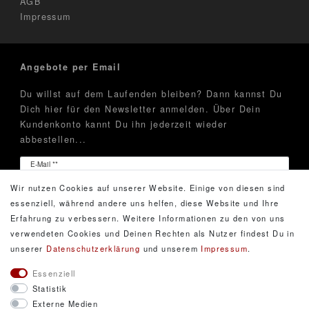
AGB
Impressum
Angebote per Email
Du willst auf dem Laufenden bleiben? Dann kannst Du
Dich hier für den Newsletter anmelden. Über Dein
Kundenkonto kannt Du ihn jederzeit wieder
abbestellen...
Newsletter
E-Mail **
Honig
Wir nutzen Cookies auf unserer Website. Einige von diesen sind
Hiermit bestätige ich, dass ich die
Daten­schutz­erklärung
essenziell, während andere uns helfen, diese Website und Ihre
gelesen habe. Meine Einwilligung kann ich jederzeit
Erfahrung zu verbessern. Weitere Informationen zu den von uns
widerrufen.**
verwendeten Cookies und Deinen Rechten als Nutzer findest Du in
unserer
Daten­schutz­erklärung
und unserem
Impressum
.
Abonnieren
Essenziell
Statistik
** Hierbei handelt es sich um ein Pflichtfeld.
Externe Medien