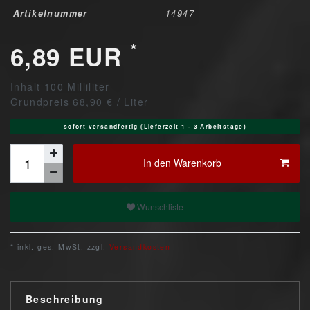
Artikelnummer
14947
*
6,89 EUR
Inhalt
100
Milliliter
Grundpreis
68,90 € / Liter
sofort versandfertig (Lieferzeit 1 - 3 Arbeitstage)
In den Warenkorb
Wunschliste
* inkl. ges. MwSt. zzgl.
Versandkosten
Beschreibung