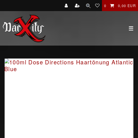
0
0,00 EUR
☰