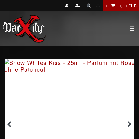
0
0,00 EUR
☰