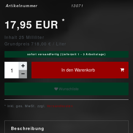
Artikelnummer
13071
*
17,95 EUR
Inhalt
25
Milliliter
Grundpreis
718,00 € / Liter
sofort versandfertig (Lieferzeit 1 - 3 Arbeitstage)
In den Warenkorb
Wunschliste
* inkl. ges. MwSt. zzgl.
Versandkosten
Beschreibung