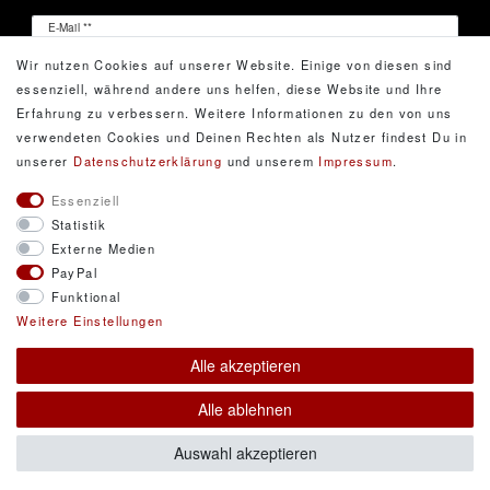
Newsletter
E-Mail **
Honig
Wir nutzen Cookies auf unserer Website. Einige von diesen sind
Hiermit bestätige ich, dass ich die
Daten­schutz­erklärung
essenziell, während andere uns helfen, diese Website und Ihre
gelesen habe. Meine Einwilligung kann ich jederzeit
Erfahrung zu verbessern. Weitere Informationen zu den von uns
widerrufen.**
verwendeten Cookies und Deinen Rechten als Nutzer findest Du in
unserer
Daten­schutz­erklärung
und unserem
Impressum
.
Abonnieren
Essenziell
Statistik
** Hierbei handelt es sich um ein Pflichtfeld.
Externe Medien
PayPal
Funktional
© Copyright 2026 DarXity GbR. Gestaltung, Design
Weitere Einstellungen
und Style durch DarXity GbR. Alle Rechte
Alle akzeptieren
vorbehalten.
Alle Preise inklusive gesetzlicher Mehrwertsteuer und
Alle ablehnen
zuzüglich Versandkosten. * Pflichtfeld
Auswahl akzeptieren