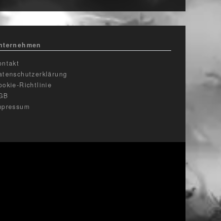
nternehmen
ontakt
atenschutzerklärung
ookie-Richtlinie
GB
mpressum