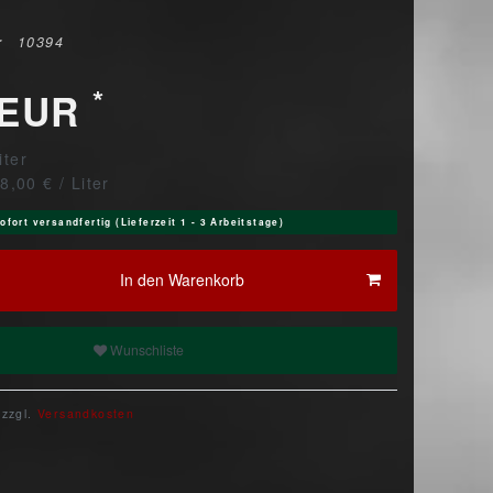
r
10394
*
 EUR
liter
8,00 € / Liter
ofort versandfertig (Lieferzeit 1 - 3 Arbeitstage)
In den Warenkorb
Wunschliste
 zzgl.
Versandkosten