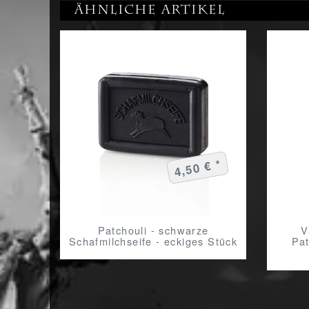
Ähnliche Artikel
4,50 € *
Patchouli - schwarze
V
Schafmilchseife - eckiges Stück
Pat