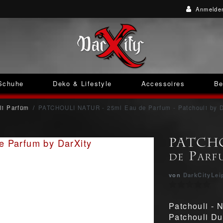
Anmelde
Schuhe
Deko & Lifestyle
Accessoires
Be
li Parfüm
PATCHOULI NATUR - 25ml Eau de Parfum - Patchouli by D
PATCHO
de Parf
von
DarkCityLei
Patchouli - N
Patchouli Duf