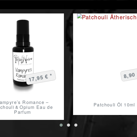
8,90 
17,95 € *
ampyre’s Romance –
Patchouli Öl 10ml
chouli & Opium Eau de
Parfum