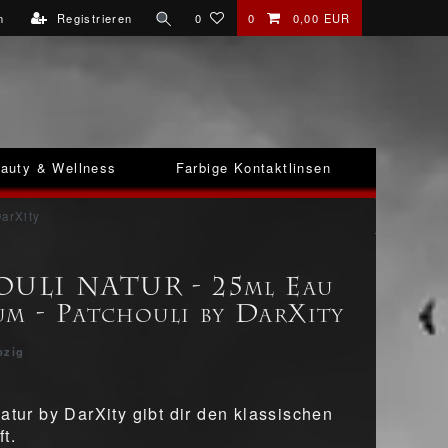
n
Registrieren
0
0
0,00 EUR
auty & Wellness
Farbige Kontaktlinsen
arXity
ULI NATUR - 25ml Eau
um - Patchouli by DarXity
pzig
atur by DarXity gibt dir den klassischen
t.