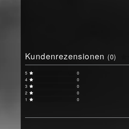
Kundenrezensionen
(0)
5
0
4
0
3
0
2
0
1
0