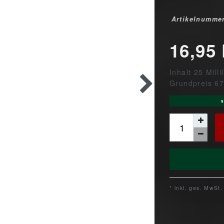
Artikelnumme
16,95
Inhalt
25
Milli
Grundpreis
67
s
* inkl. ges. MwSt.