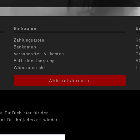
Einkaufen
U
Zahlungsarten
K
Bankdaten
D
Versandarten & -kosten
C
Batterieentsorgung
A
Widerrufsrecht
I
Widerrufsformular
t Du Dich hier für den
nt Du ihn jederzeit wieder