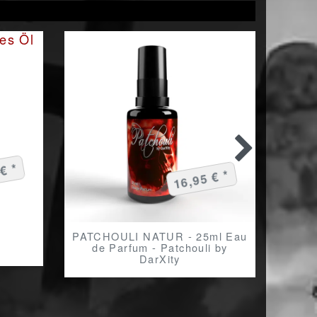
€ *
16,95 € *
PATCHOULI NATUR - 25ml Eau
Leich
de Parfum - Patchouli by
mit
DarXity