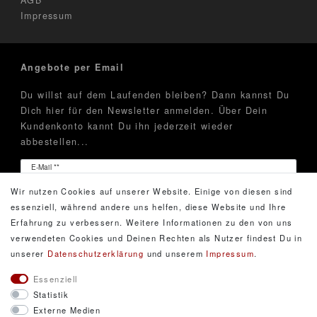
Impressum
Angebote per Email
Du willst auf dem Laufenden bleiben? Dann kannst Du
Dich hier für den Newsletter anmelden. Über Dein
Kundenkonto kannt Du ihn jederzeit wieder
abbestellen...
Newsletter
E-Mail **
Honig
Wir nutzen Cookies auf unserer Website. Einige von diesen sind
Hiermit bestätige ich, dass ich die
Daten­schutz­erklärung
essenziell, während andere uns helfen, diese Website und Ihre
gelesen habe. Meine Einwilligung kann ich jederzeit
Erfahrung zu verbessern. Weitere Informationen zu den von uns
widerrufen.**
verwendeten Cookies und Deinen Rechten als Nutzer findest Du in
unserer
Daten­schutz­erklärung
und unserem
Impressum
.
Abonnieren
Essenziell
Statistik
** Hierbei handelt es sich um ein Pflichtfeld.
Externe Medien