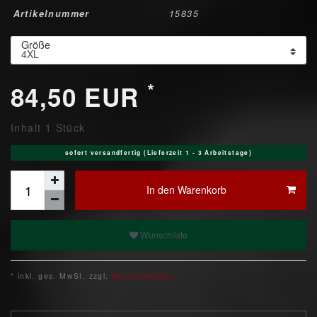
Artikelnummer
15835
Größe
*
84,50 EUR
Inhalt
1
Stück
sofort versandfertig (Lieferzeit 1 - 3 Arbeitstage)
In den Warenkorb
Wunschliste
* inkl. ges. MwSt. zzgl.
Versandkosten