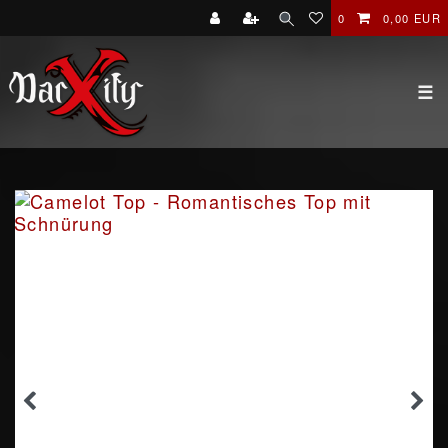
0
0,00 EUR
☰