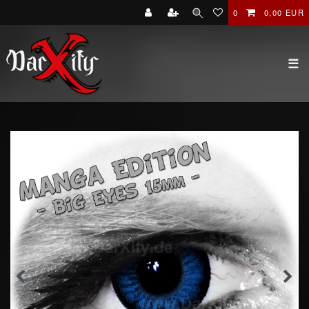
0
0,00 EUR
☰