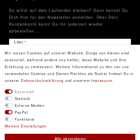
Du willst auf dem Laufenden bleiben? Dann kannst Du
Dich hier für den Newsletter anmelden. Über Dein
Kundenkonto kannt Du ihn jederzeit wieder
abbestellen...
Newsletter
E-Mail **
Honig
Wir nutzen Cookies auf unserer Website. Einige von diesen sind
Hiermit bestätige ich, dass ich die
Daten­schutz­erklärung
essenziell, während andere uns helfen, diese Website und Ihre
gelesen habe. Meine Einwilligung kann ich jederzeit
Erfahrung zu verbessern. Weitere Informationen zu den von uns
widerrufen.**
verwendeten Cookies und Deinen Rechten als Nutzer findest Du in
unserer
Daten­schutz­erklärung
und unserem
Impressum
.
Abonnieren
Essenziell
Statistik
** Hierbei handelt es sich um ein Pflichtfeld.
Externe Medien
PayPal
Funktional
© Copyright 2026 DarXity GbR. Gestaltung, Design
Weitere Einstellungen
und Style durch DarXity GbR. Alle Rechte
Alle akzeptieren