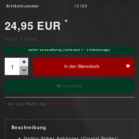
Artikelnummer
15189
*
24,95 EUR
Inhalt
1
Stück
sofort versandfertig (Lieferzeit 1 - 3 Arbeitstage)
In den Warenkorb
Wunschliste
* inkl. ges. MwSt. zzgl.
Versandkosten
Beschreibung
Gothic Silber Anhänger "Crystal Spider"