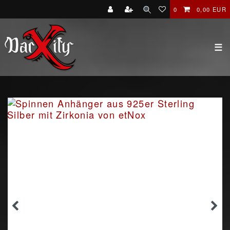
0
0,00 EUR
☰