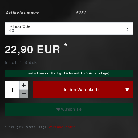
Artikelnummer
15253
Ringgröße
*
22,90 EUR
Inhalt
1
Stück
sofort versandfertig (Lieferzeit 1 - 3 Arbeitstage)
In den Warenkorb
Wunschliste
* inkl. ges. MwSt. zzgl.
Versandkosten