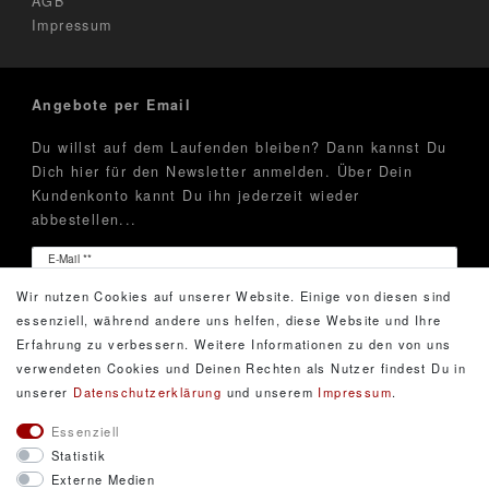
AGB
Impressum
Angebote per Email
Du willst auf dem Laufenden bleiben? Dann kannst Du
Dich hier für den Newsletter anmelden. Über Dein
Kundenkonto kannt Du ihn jederzeit wieder
abbestellen...
Newsletter
E-Mail **
Honig
Wir nutzen Cookies auf unserer Website. Einige von diesen sind
Hiermit bestätige ich, dass ich die
Daten­schutz­erklärung
essenziell, während andere uns helfen, diese Website und Ihre
gelesen habe. Meine Einwilligung kann ich jederzeit
Erfahrung zu verbessern. Weitere Informationen zu den von uns
widerrufen.**
verwendeten Cookies und Deinen Rechten als Nutzer findest Du in
unserer
Daten­schutz­erklärung
und unserem
Impressum
.
Abonnieren
Essenziell
Statistik
** Hierbei handelt es sich um ein Pflichtfeld.
Externe Medien