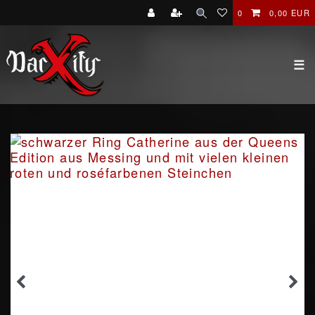
0
0,00 EUR
☰