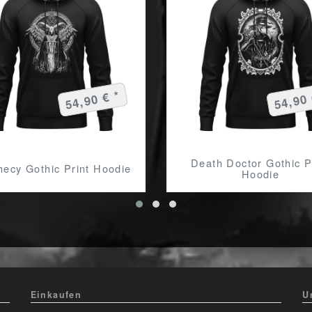
54,90 € *
54,90 
Death Doctor Gothic P
hecy Gothic Print Hoodie
Hoodie
Einkaufen
U