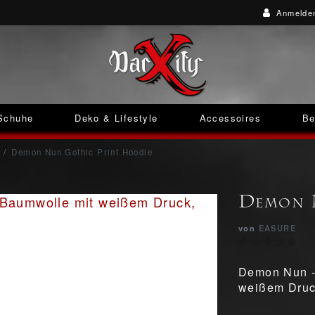
Anmelde
Schuhe
Deko & Lifestyle
Accessoires
Be
Demon Nun Gothic Print Hoodie
Demon 
von
EASURE
Demon Nun -
weißem Druc