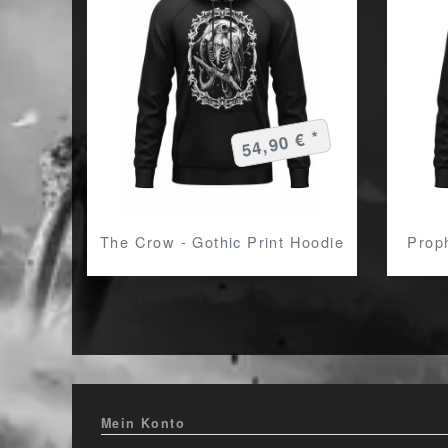
54,90 € *
The Crow - Gothic Print Hoodie
Prop
Mein Konto