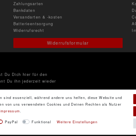
Zahlungsarten
K
Bankdaten
D
Versandarten & -kosten
C
Batterieentsorgung
A
Widerrufsrecht
I
Widerrufsformular
t Du Dich hier für den
nt Du ihn jederzeit wieder
n sind essenziell, während andere uns helfen, diese Website und
 den von uns verwendeten Cookies und Deinen Rechten als Nutzer
Impressum
.
ng
gelesen habe. Meine
PayPal
Funktional
Weitere Einstellungen