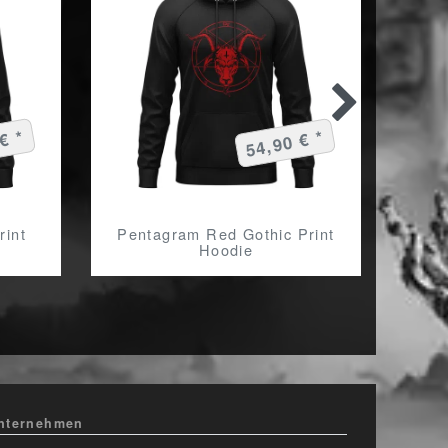
€ *
54,90 € *
rint
Pentagram Red Gothic Print
Ar
Hoodie
nternehmen