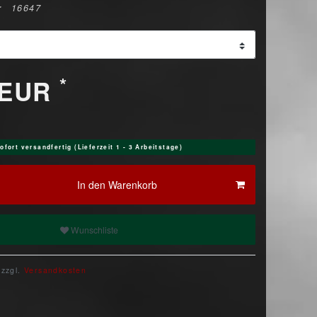
r
16647
*
 EUR
ofort versandfertig (Lieferzeit 1 - 3 Arbeitstage)
In den Warenkorb
Wunschliste
 zzgl.
Versandkosten