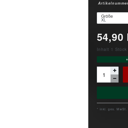
Artikelnumme
Größe
54,90
Inhalt
1
Stück
s
* inkl. ges. MwSt.