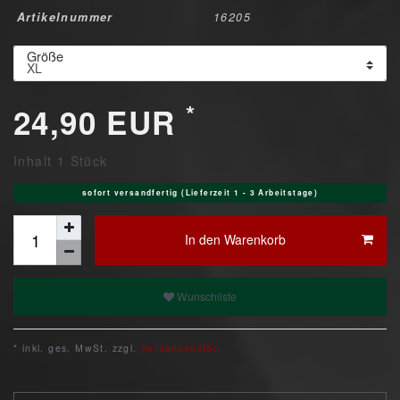
Artikelnummer
16205
Größe
*
24,90 EUR
Inhalt
1
Stück
sofort versandfertig (Lieferzeit 1 - 3 Arbeitstage)
In den Warenkorb
Wunschliste
* inkl. ges. MwSt. zzgl.
Versandkosten