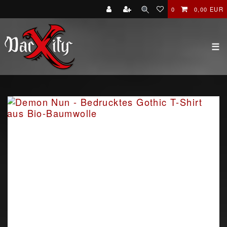
0
0,00 EUR
☰