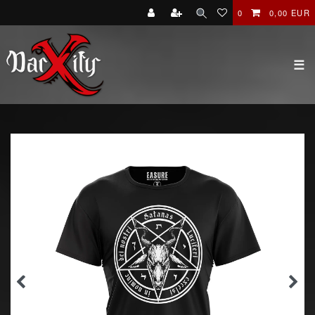
0
0,00 EUR
☰