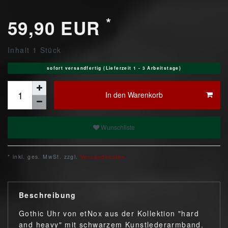
*
59,90 EUR
Inhalt
1
Stück
sofort versandfertig (Lieferzeit 1 - 3 Arbeitstage)
In den Warenkorb
Wunschliste
* inkl. ges. MwSt. zzgl.
Versandkosten
Beschreibung
Gothic Uhr von etNox aus der Kollektion "hard
and heavy" mit schwarzem Kunstlederarmband.