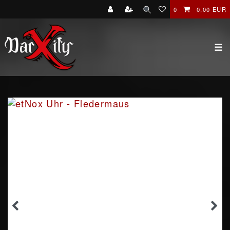
0
0,00 EUR
☰