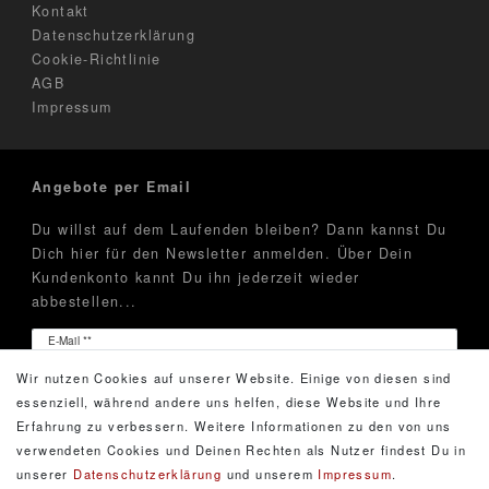
Kontakt
Datenschutzerklärung
Cookie-Richtlinie
AGB
Impressum
Angebote per Email
Du willst auf dem Laufenden bleiben? Dann kannst Du
Dich hier für den Newsletter anmelden. Über Dein
Kundenkonto kannt Du ihn jederzeit wieder
abbestellen...
Newsletter
E-Mail **
Honig
Wir nutzen Cookies auf unserer Website. Einige von diesen sind
Hiermit bestätige ich, dass ich die
Daten­schutz­erklärung
essenziell, während andere uns helfen, diese Website und Ihre
gelesen habe. Meine Einwilligung kann ich jederzeit
Erfahrung zu verbessern. Weitere Informationen zu den von uns
widerrufen.**
verwendeten Cookies und Deinen Rechten als Nutzer findest Du in
unserer
Daten­schutz­erklärung
und unserem
Impressum
.