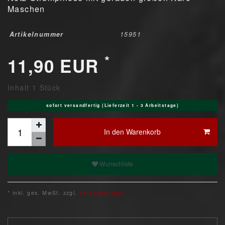
Maschen
Artikelnummer
15951
*
11,90 EUR
Inhalt
1
Stück
sofort versandfertig (Lieferzeit 1 - 3 Arbeitstage)
In den Warenkorb
Wunschliste
* inkl. ges. MwSt. zzgl.
Versandkosten