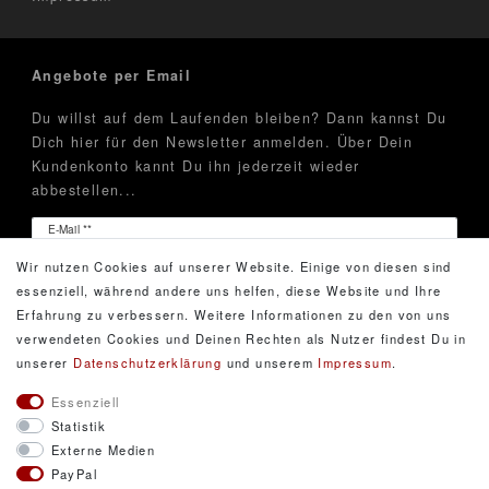
Angebote per Email
Du willst auf dem Laufenden bleiben? Dann kannst Du
Dich hier für den Newsletter anmelden. Über Dein
Kundenkonto kannt Du ihn jederzeit wieder
abbestellen...
Newsletter
E-Mail **
Honig
Wir nutzen Cookies auf unserer Website. Einige von diesen sind
Hiermit bestätige ich, dass ich die
Daten­schutz­erklärung
essenziell, während andere uns helfen, diese Website und Ihre
gelesen habe. Meine Einwilligung kann ich jederzeit
Erfahrung zu verbessern. Weitere Informationen zu den von uns
widerrufen.**
verwendeten Cookies und Deinen Rechten als Nutzer findest Du in
unserer
Daten­schutz­erklärung
und unserem
Impressum
.
Abonnieren
Essenziell
Statistik
** Hierbei handelt es sich um ein Pflichtfeld.
Externe Medien
PayPal