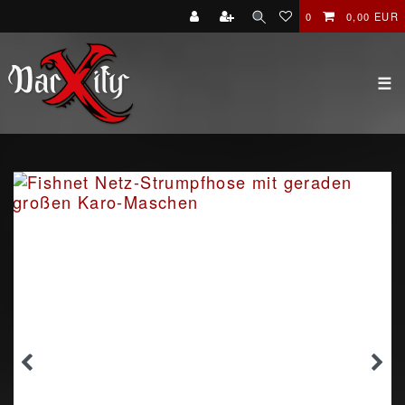
0
0,00 EUR
☰