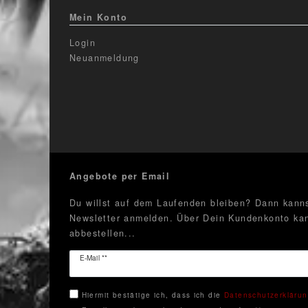
Mein Konto
Login
Neuanmeldung
Angebote per Email
Du willst auf dem Laufenden bleiben? Dann kanns
Newsletter anmelden. Über Dein Kundenkonto kan
abbestellen...
Newsletter
E-Mail **
Honig
Hiermit bestätige ich, dass ich die
Daten­schutz­erkläru