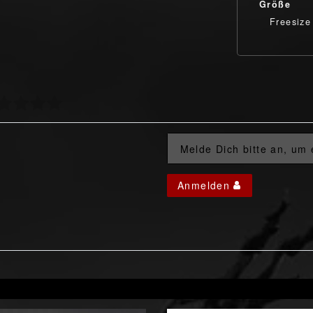
Größe
Freesize
Melde Dich bitte an, um
Anmelden