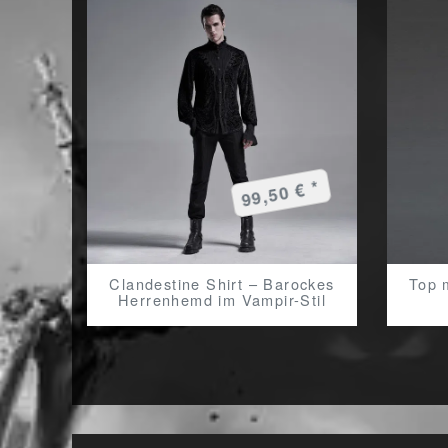
99,50 € *
Clandestine Shirt – Barockes
Top 
Herrenhemd im Vampir-Stil