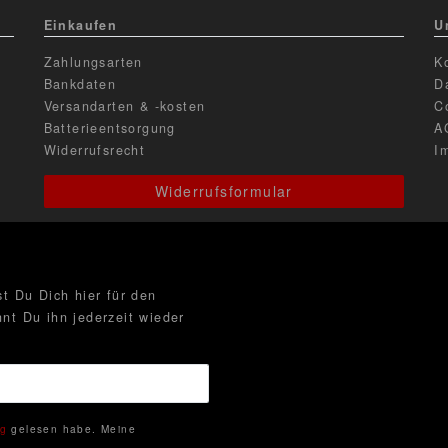
Einkaufen
U
Zahlungsarten
K
Bankdaten
D
Versandarten & -kosten
C
Batterieentsorgung
A
Widerrufsrecht
I
Widerrufsformular
t Du Dich hier für den
nt Du ihn jederzeit wieder
ng
gelesen habe. Meine