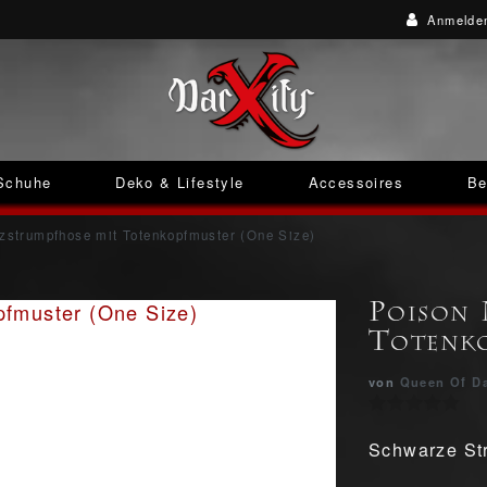
Anmelde
Schuhe
Deko & Lifestyle
Accessoires
Be
zstrumpfhose mit Totenkopfmuster (One Size)
Poison 
Totenko
von
Queen Of D
Schwarze Str