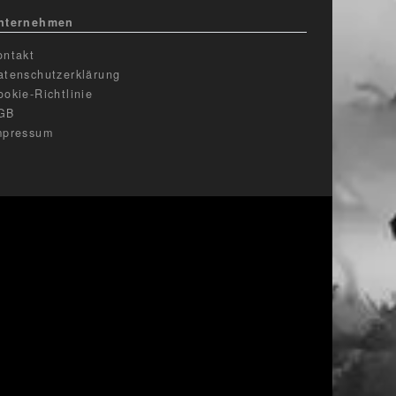
nternehmen
ontakt
atenschutzerklärung
ookie-Richtlinie
GB
mpressum