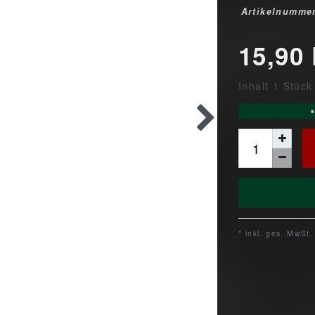
Artikelnumme
15,90
Inhalt
1
Stück
s
* inkl. ges. MwSt.