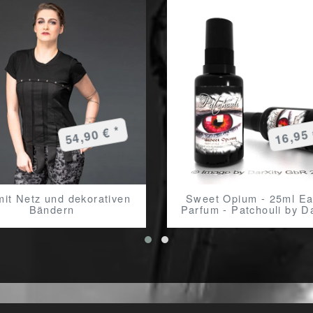
54,90 € *
16,95 
mit Netz und dekorativen
Sweet Opium - 25ml Ea
Bändern
Parfum - Patchouli by D