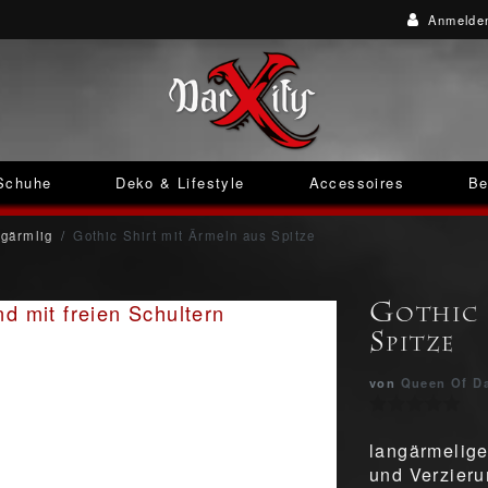
Anmelde
Schuhe
Deko & Lifestyle
Accessoires
Be
gärmlig
Gothic Shirt mit Ärmeln aus Spitze
Gothic 
Spitze
von
Queen Of D
langärmelige
und Verzier