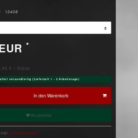
r
13438
*
 EUR
,90 € / Stück
ofort versandfertig (Lieferzeit 1 - 3 Arbeitstage)
In den Warenkorb
Wunschliste
 zzgl.
Versandkosten