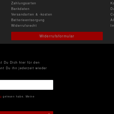
Zahlungsarten
K
Bankdaten
D
Versandarten & -kosten
C
Batterieentsorgung
A
Widerrufsrecht
I
Widerrufsformular
t Du Dich hier für den
nt Du ihn jederzeit wieder
ng
gelesen habe. Meine