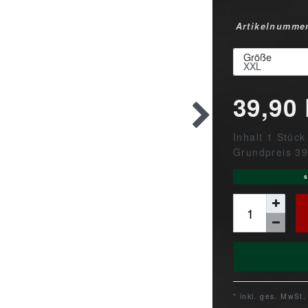
Artikelnumme
Größe
39,90
Inhalt
1
Stück
Grundpreis
39
s
* inkl. ges. MwSt.