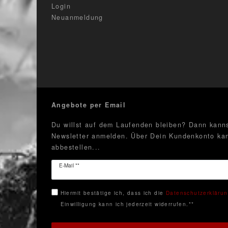
Login
Neuanmeldung
Angebote per Email
Du willst auf dem Laufenden bleiben? Dann kanns
Newsletter anmelden. Über Dein Kundenkonto kan
abbestellen...
Newsletter
E-Mail **
Honig
Hiermit bestätige ich, dass ich die
Daten­schutz­erkläru
Einwilligung kann ich jederzeit widerrufen.**