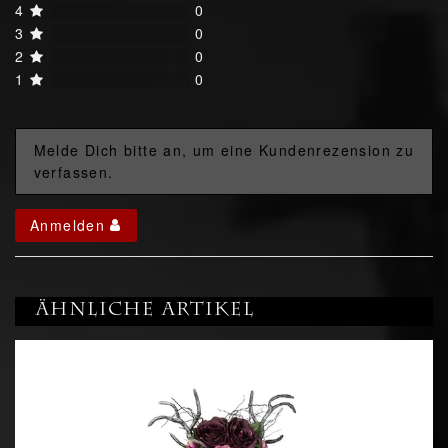
4
0
3
0
2
0
1
0
Melde Dich bitte an, um eine Kundenrezension zu
verfassen.
Anmelden
Ähnliche Artikel