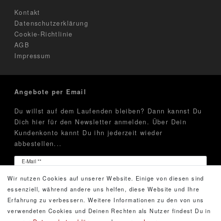
Kontakt
Datenschutzerklärung
Cookie-Richtlinie
AGB
Impressum
Angebote per Email
Du willst auf dem Laufenden bleiben? Dann kannst Du
Dich hier für den Newsletter anmelden. Über Dein
Kundenkonto kannt Du ihn jederzeit wieder
abbestellen...
Newsletter
E-Mail **
Honig
Wir nutzen Cookies auf unserer Website. Einige von diesen sind
Hiermit bestätige ich, dass ich die
Daten­schutz­erklärung
essenziell, während andere uns helfen, diese Website und Ihre
gelesen habe. Meine Einwilligung kann ich jederzeit
Erfahrung zu verbessern. Weitere Informationen zu den von uns
widerrufen.**
verwendeten Cookies und Deinen Rechten als Nutzer findest Du in