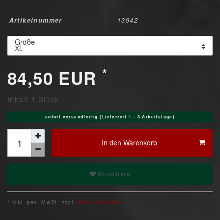
Artikelnummer
13942
Größe
*
84,50 EUR
Inhalt
1
Stück
sofort versandfertig (Lieferzeit 1 - 3 Arbeitstage)
In den Warenkorb
Wunschliste
* inkl. ges. MwSt. zzgl.
Versandkosten