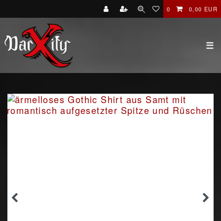
0
0,00 EUR
☰