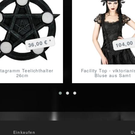
104,00 
36,00 € *
tagramm Teelichthalter
Facility Top - viktorian
26cm
Bluse aus Samt
Einkaufen
U