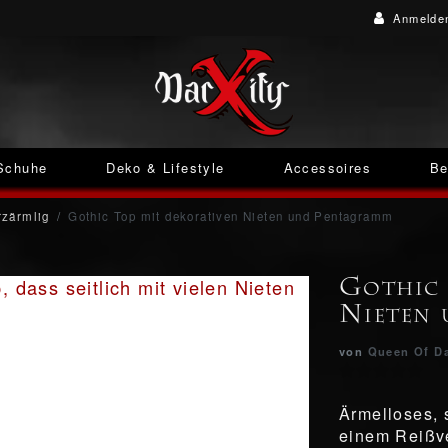
Anmelde
Schuhe
Deko & Lifestyle
Accessoires
Be
zärmlig
Gothic Top mit dekorativen Nieten und Pentagramm
Gothic 
Nieten
von
Queen Of D
Ärmelloses, 
einem Reißve