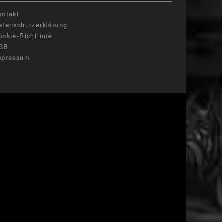
ontakt
atenschutzerklärung
ookie-Richtlinie
GB
mpressum