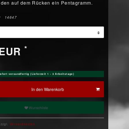
ilden auf dem Rücken ein Pentagramm.
r
14647
*
 EUR
ofort versandfertig (Lieferzeit 1 - 3 Arbeitstage)
In den Warenkorb
Wunschliste
 zzgl.
Versandkosten