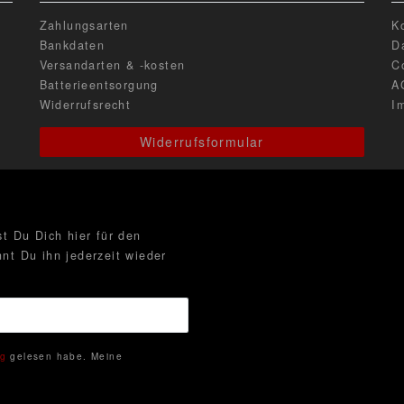
Zahlungsarten
K
Bankdaten
D
Versandarten & -kosten
C
Batterieentsorgung
A
Widerrufsrecht
I
Widerrufsformular
t Du Dich hier für den
nt Du ihn jederzeit wieder
ng
gelesen habe. Meine