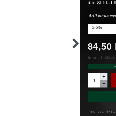
des Shirts b
Artikelnumme
Größe
84,50
Inhalt
1
Stück
s
* inkl. ges. MwSt.