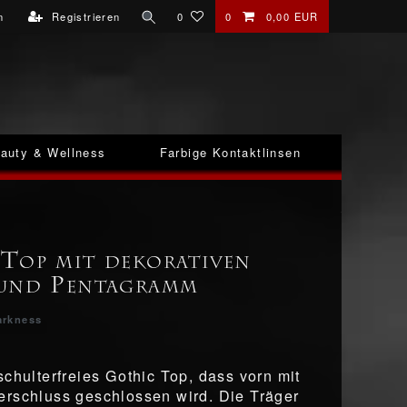
n
Registrieren
0
0
0,00 EUR
auty & Wellness
Farbige Kontaktlinsen
Top mit dekorativen
 und Pentagramm
arkness
schulterfreies Gothic Top, dass vorn mit
rschluss geschlossen wird. Die Träger