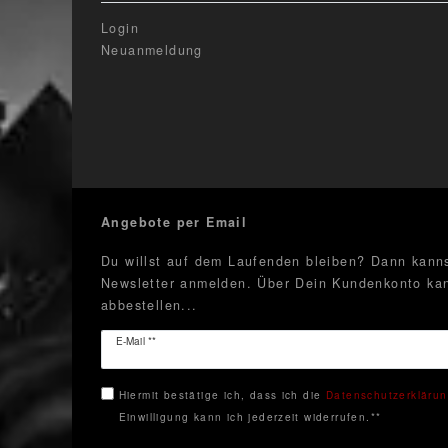
Login
Neuanmeldung
Angebote per Email
Du willst auf dem Laufenden bleiben? Dann kanns
Newsletter anmelden. Über Dein Kundenkonto kan
abbestellen...
Newsletter
E-Mail **
Honig
Hiermit bestätige ich, dass ich die
Daten­schutz­erkläru
Einwilligung kann ich jederzeit widerrufen.**