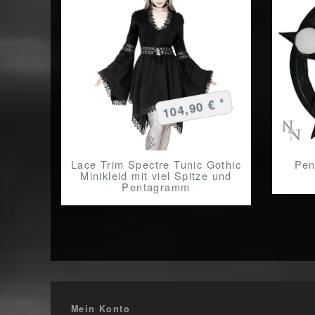
104,90 € *
Lace Trim Spectre Tunic Gothic
Pen
Minikleid mit viel Spitze und
Pentagramm
Mein Konto