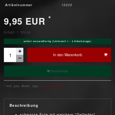
Artikelnummer
15235
*
9,95 EUR
Inhalt
1
Stück
sofort versandfertig (Lieferzeit 1 - 3 Arbeitstage)
In den Warenkorb
Wunschliste
* inkl. ges. MwSt. zzgl.
Versandkosten
Beschreibung
schwarze Eule mit weichem "Gefieder"