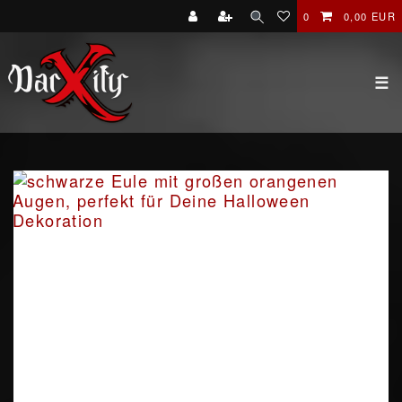
0
0,00 EUR
☰