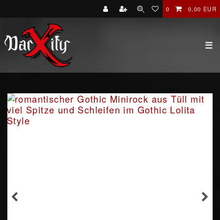
0
0,00 EUR
☰