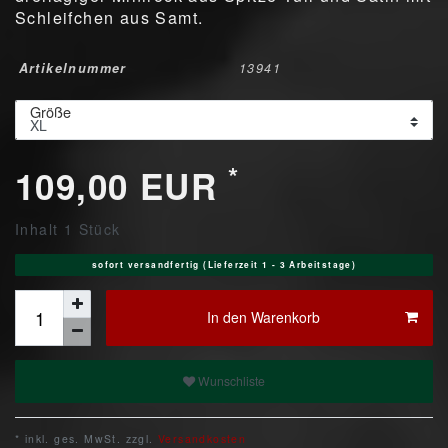
Schleifchen aus Samt.
Artikelnummer
13941
Größe
*
109,00 EUR
Inhalt
1
Stück
sofort versandfertig (Lieferzeit 1 - 3 Arbeitstage)
In den Warenkorb
Wunschliste
* inkl. ges. MwSt. zzgl.
Versandkosten