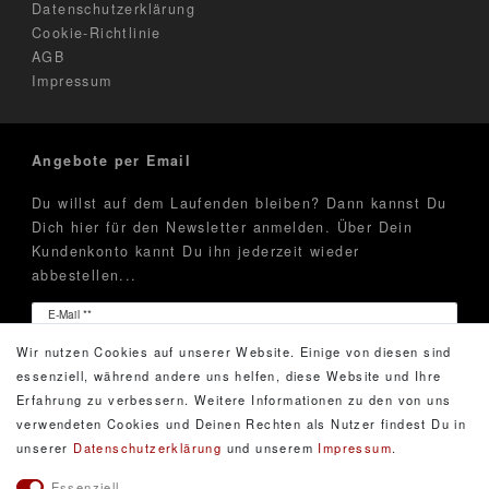
Datenschutzerklärung
Cookie-Richtlinie
AGB
Impressum
Angebote per Email
Du willst auf dem Laufenden bleiben? Dann kannst Du
Dich hier für den Newsletter anmelden. Über Dein
Kundenkonto kannt Du ihn jederzeit wieder
abbestellen...
Newsletter
E-Mail **
Honig
Wir nutzen Cookies auf unserer Website. Einige von diesen sind
Hiermit bestätige ich, dass ich die
Daten­schutz­erklärung
essenziell, während andere uns helfen, diese Website und Ihre
gelesen habe. Meine Einwilligung kann ich jederzeit
Erfahrung zu verbessern. Weitere Informationen zu den von uns
widerrufen.**
verwendeten Cookies und Deinen Rechten als Nutzer findest Du in
unserer
Daten­schutz­erklärung
und unserem
Impressum
.
Abonnieren
Essenziell