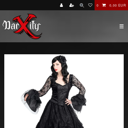
0
0,00 EUR
☰