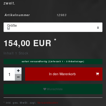
zweit.
Artikelnummer
12983
Größe
*
154,00 EUR
Inhalt
1
Stück
sofort versandfertig (Lieferzeit 1 - 3 Arbeitstage)
In den Warenkorb
Wunschliste
* inkl. ges. MwSt. zzgl.
Versandkosten