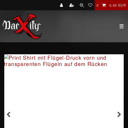
0
0,00 EUR
☰