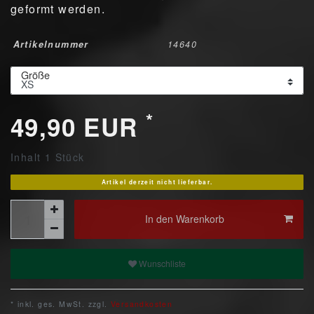
geformt werden.
Artikelnummer
14640
Größe
*
49,90 EUR
Inhalt
1
Stück
Artikel derzeit nicht lieferbar.
In den Warenkorb
Wunschliste
* inkl. ges. MwSt. zzgl.
Versandkosten