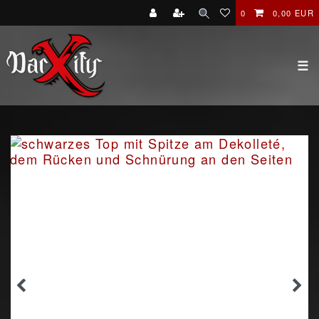
0
0,00 EUR
☰