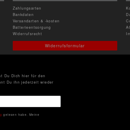
Zahlungsarten
K
Bankdaten
D
Versandarten & -kosten
C
Batterieentsorgung
A
Widerrufsrecht
I
Widerrufsformular
t Du Dich hier für den
nt Du ihn jederzeit wieder
ng
gelesen habe. Meine