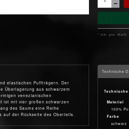
* inkl. ges. MwSt.
Technische D
nd elastischen Puffträgern. Der
eine Überlagerung aus schwarzem
Technische
örmigen venezianischen
il ist mit vier großen schwarzen
Material
lang des Saums eine Reihe
100% Pol
 auf der Rückseite des Oberteils.
Farbe
schwarz