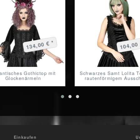
134,00 € *
104,00 
antisches Gothictop mit
Schwarzes Samt Lolita T
Glockenärmeln
rautenförmigem Aussch
Einkaufen
U