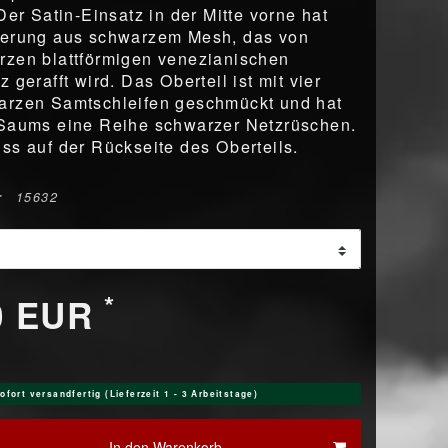
Der Satin-Einsatz in der Mitte vorne hat
gerung aus schwarzem Mesh, das von
zen blattförmigen venezianischen
 gerafft wird. Das Oberteil ist mit vier
arzen Samtschleifen geschmückt und hat
 Saums eine Reihe schwarzer Netzrüschen.
ss auf der Rückseite des Oberteils.
r
15632
*
0 EUR
ofort versandfertig (Lieferzeit 1 - 3 Arbeitstage)
In den Warenkorb