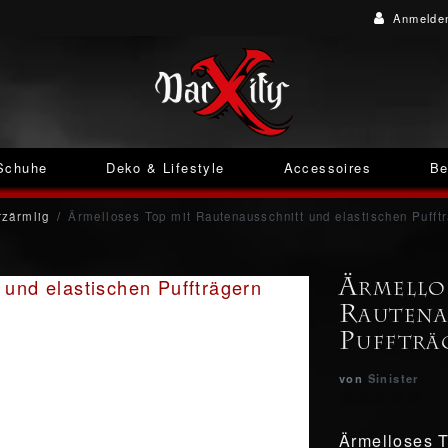
Anmelde
Schuhe
Deko & Lifestyle
Accessoires
Be
zärmlig
Ärmelloses Top mit Rautenausschnitt und elastischen Pufft
Ärmello
Rautena
Puffträ
von
Sinister
Ärmelloses T