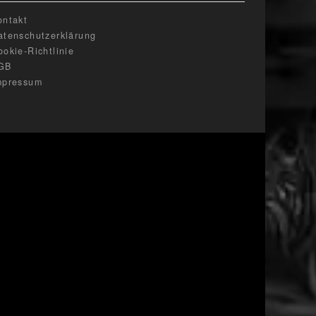
ontakt
atenschutzerklärung
ookie-Richtlinie
GB
mpressum