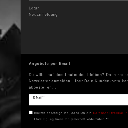
Login
Neuanmeldung
Angebote per Email
Du willst auf dem Laufenden bleiben? Dann kanns
Newsletter anmelden. Über Dein Kundenkonto kan
abbestellen...
Newsletter
E-Mail **
Honig
Hiermit bestätige ich, dass ich die
Daten­schutz­erkläru
Einwilligung kann ich jederzeit widerrufen.**