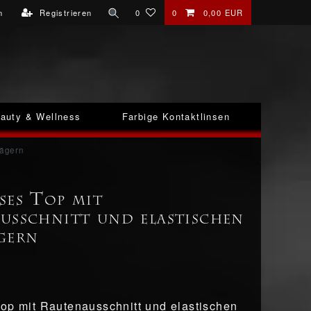
n
Registrieren
0
0
0,00 EUR
auty & Wellness
Farbige Kontaktlinsen
rägern
ses Top mit
usschnitt und elastischen
gern
op mit Rautenausschnitt und elastischen