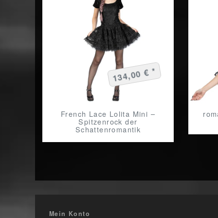
134,00 € *
French Lace Lolita Mini –
rom
Spitzenrock der
Schattenromantik
Mein Konto