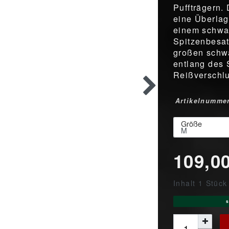
Puffträgern. 
eine Überla
einem schwar
Spitzenbesatz
großen schw
entlang des
Reißverschlu
Artikelnumme
Größe
109,0
Inhalt
1
Stück
s