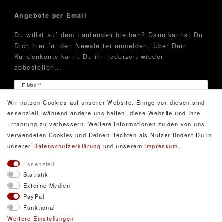
Angebote per Email
Du willst auf dem Laufenden bleiben? Dann kannst Du
Dich hier für den Newsletter anmelden. Über Dein
Kundenkonto kannt Du ihn jederzeit wieder
abbestellen...
Newsletter
E-Mail **
Honig
Wir nutzen Cookies auf unserer Website. Einige von diesen sind
Hiermit bestätige ich, dass ich die
Daten­schutz­erklärung
essenziell, während andere uns helfen, diese Website und Ihre
gelesen habe. Meine Einwilligung kann ich jederzeit
Erfahrung zu verbessern. Weitere Informationen zu den von uns
widerrufen.**
verwendeten Cookies und Deinen Rechten als Nutzer findest Du in
unserer
Daten­schutz­erklärung
und unserem
Impressum
.
Abonnieren
Essenziell
Statistik
** Hierbei handelt es sich um ein Pflichtfeld.
Externe Medien
PayPal
Funktional
© Copyright 2026 DarXity GbR. Gestaltung, Design
Weitere Einstellungen