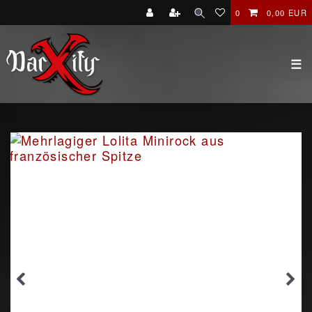
0
0,00 EUR
☰