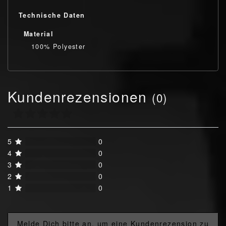
Technische Daten
Material
100% Polyester
Kundenrezensionen
(0)
5
0
4
0
3
0
2
0
1
0
Melde Dich bitte an, um eine Kundenrezension zu