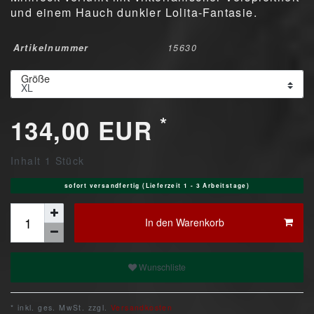
und einem Hauch dunkler Lolita-Fantasie.
Artikelnummer
15630
Größe
*
134,00 EUR
Inhalt
1
Stück
sofort versandfertig (Lieferzeit 1 - 3 Arbeitstage)
In den Warenkorb
Wunschliste
* inkl. ges. MwSt. zzgl.
Versandkosten