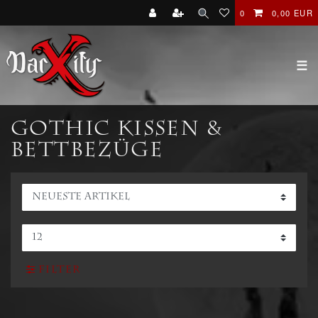
0
0,00 EUR
☰
Gothic Kissen &
Bettbezüge
Filter